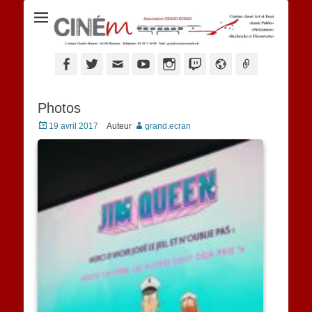
Ciné M
Facebook
Twitter
Adresse
YouTube
Instagram
Twitch
Website
Link
de
contact
Photos
Posted
19 avril 2017
Auteur
grand.ecran
on