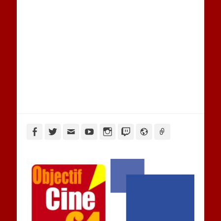
Facebook
Twitter
Adresse
YouTube
Instagram
Twitch
Website
Link
de
contact