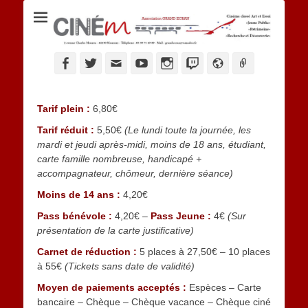
Ciné M
Facebook
Twitter
Adresse
YouTube
Instagram
Twitch
Website
Link
de
contact
Tarif plein :
6,80€
Tarif réduit :
5,50€
(Le lundi toute la journée, les
mardi et jeudi après-midi, moins de 18 ans, étudiant,
carte famille nombreuse, handicapé +
accompagnateur, chômeur, dernière séance)
Moins de 14 ans :
4,20€
Pass bénévole :
4,20€ –
Pass Jeune :
4€
(Sur
présentation de la carte justificative)
Carnet de réduction :
5 places à 27,50€ – 10 places
à 55€
(Tickets sans date de validité)
Moyen de paiements acceptés :
Espèces – Carte
bancaire – Chèque – Chèque vacance – Chèque ciné