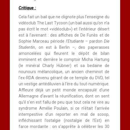
Critique :
Cela fait un bail que ne clignote plus l’enseigne du
vidéoclub The Last Tycoon (un bail aussi qu’on n’a
pas écrit le mot «vidéoclub») et l’intérieur désert
est à l’avenant : des affiches de De Funès et de
Sophie Marceau période
l’Etudiante
– pardon
Die
Studentin
, on est à Berlin –, des paperasses
amoncelées qui fleurent le dépôt de bilan
imminent et derrière le comptoir Micha Hartung
(le minéral Charly Hübner) et sa bedaine de
nounours mélancolique, un ancien cheminot de
l’ex-RDA devenu gérant de ce temple du DVD, tel
un vestige antédiluvien à l’ère du tout-numérique.
Affleure déjà un petit monde encapsulé d’une
Allemagne d’avant la réunification, dont on sent
qu’il s’en est fallu de peu que tout cela ne vire au
syndrome Amélie Poulain, si ce n’était l’arrivée
intempestive d’un reporter en mal de scoop,
infléchissant l’ostalgie (nostalgie de l’Est) en
farce mordante : on s’apprête à célébrer les 30