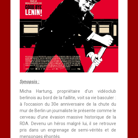
Synopsis
:
Micha Hartung, propriétaire d’un vidéoclub
berlinois au bord de la faillite, voit sa vie basculer :
à l’occasion du 30e anniversaire de la chute du
mur de Berlin un journaliste le présente comme le
cerveau d’une évasion massive historique de la
RDA. Devenu un héros malgré lui, il se retrouve
pris dans un engrenage de semi-vérités et de
mensonges éhontés.