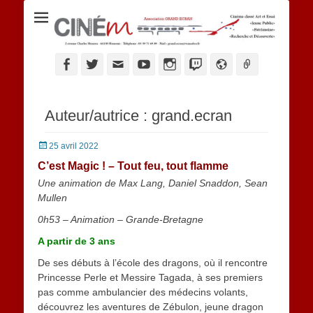
Ciné M
Facebook
Twitter
Adresse
YouTube
Instagram
Twitch
Website
Link
de
contact
Auteur/autrice :
grand.ecran
Posted
25 avril 2022
on
C’est Magic ! – Tout feu, tout flamme
Une animation de Max Lang, Daniel Snaddon, Sean
Mullen
0h53 – Animation – Grande-Bretagne
A partir de 3 ans
De ses débuts à l’école des dragons, où il rencontre
Princesse Perle et Messire Tagada, à ses premiers
pas comme ambulancier des médecins volants,
découvrez les aventures de Zébulon, jeune dragon