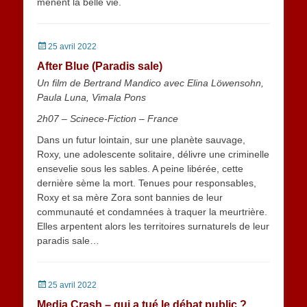
mènent la belle vie.
Posted
25 avril 2022
on
After Blue (Paradis sale)
Un film de Bertrand Mandico avec Elina Löwensohn,
Paula Luna, Vimala Pons
2h07 – Scinece-Fiction – France
Dans un futur lointain, sur une planète sauvage,
Roxy, une adolescente solitaire, délivre une criminelle
ensevelie sous les sables. A peine libérée, cette
dernière sème la mort. Tenues pour responsables,
Roxy et sa mère Zora sont bannies de leur
communauté et condamnées à traquer la meurtrière.
Elles arpentent alors les territoires surnaturels de leur
paradis sale…
Posted
25 avril 2022
on
Media Crash – qui a tué le débat public ?