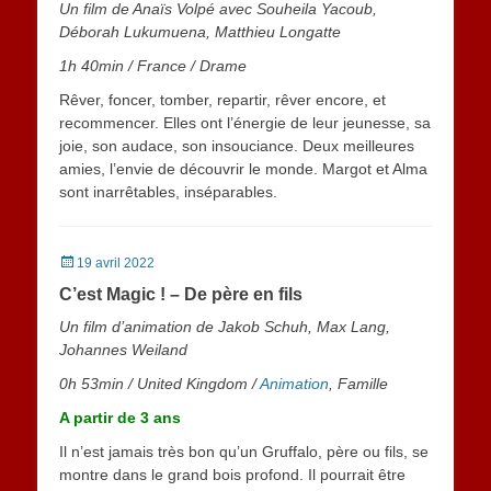
Un film de Anaïs Volpé avec Souheila Yacoub,
Déborah Lukumuena, Matthieu Longatte
1h 40min
/
France
/ Drame
Rêver, foncer, tomber, repartir, rêver encore, et
recommencer. Elles ont l’énergie de leur jeunesse, sa
joie, son audace, son insouciance. Deux meilleures
amies, l’envie de découvrir le monde. Margot et Alma
sont inarrêtables, inséparables.
Posted
19 avril 2022
on
C’est Magic ! – De père en fils
Un film d’animation de Jakob Schuh, Max Lang,
Johannes Weiland
0h 53min
/
United Kingdom
/
Animation
, Famille
A partir de 3 ans
Il n’est jamais très bon qu’un Gruffalo, père ou fils, se
montre dans le grand bois profond. Il pourrait être