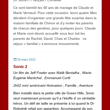
1h 38min
/
Français / Comédie
Ce sont bientôt les 40 ans de mariage de Claude et
Marie Verneuil. Pour cette occasion, leurs quatre filles
décident d’organiser une grande fête surprise dans la
maison familiale de Chinon et d’y inviter les parents
de chacun des gendres, pour quelques jours. Claude
et Marie vont devoir accueillir sous leur toit les
parents de Rachid, David, Chao et Charles : ce
séjour « familial » s’annonce mouvementé.
Posted
29 mars 2022
on
Sonic 2
Un film de Jeff Fowler avec Malik Bentalha , Marie-
Eugénie Maréchal , Emmanuel Curtil
2h02 min
/
américain/ Animation , Famille , Aventure
Bien installé dans la petite ville de Green Hills, Sonic
veut maintenant prouver qu’il a l’étoffe d’ un véritable
héros. Un défi de taille se présente à lui quand le Dr
Robotnik refait son apparition. Accompagné de son