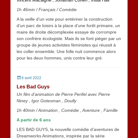
Vincent Macaigne , Jonathan Cohen , India Hair
1h 46min
/ Français /
Comédie
A la veille d’un vote pour entériner la construction
d’un parc de loisirs à la place d’une forêt primaire, un
maire de droite décomplexée essaye de corrompre
son confrère écologiste. Mais ils se font piéger par un
groupe de jeunes activistes féministes qui réussit à
les coller ensemble. Une folle nuit commence alors
pour les deux hommes, unis contre leur gré.
Posted
6 avril 2022
on
Les Bad Guys
Un film d’animation de Pierre Perifel avec Pierre
Niney , Igor Gotesman , Doully
1h 40min
/
Animation , Comédie , Aventure , Famille
A partir de 6 ans
LES BAD GUYS, la nouvelle comédie d’aventures de
Dreamworks Animations, inspirée par la série