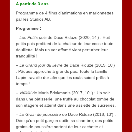
A partir de 3 ans
Programme de 4 films d’animations en marionnettes
par les Studios AB.
Programme :
–
Les Petits pois
de Dace Riduze (2020, 14′) : Huit
petits pois profitent de la chaleur de leur cosse toute
douillette. Mais un ver affamé vient perturber leur
tranquillité !
–
Le Grand jour du lièvre
de Dace Riduze (2015, 10′)
: Pâques approche à grands pas. Toute la famille
Lapin travaille dur afin que les œufs soient prêts à
temps !
–
Vaïkiki
de Maris Brinkmanis (2017, 10 ‘) : Un soir
dans une pâtisserie, une truffe au chocolat tombe de
son étagère et atterrit dans une assiette de sucreries.
–
Le Grain de poussière
de Dace Riduze (2018, 13′) :
Dès qu’un petit garçon quitte sa chambre, des petits
grains de poussière sortent de leur cachette et