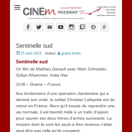
Ciné M
Facebook
Twitter
Adresse
YouTube
Instagram
Twitch
Website
Link
de
contact
Sentinelle sud
Posted
25 avril 2022
Auteur
grand.ecran
on
Sentinelle sud
Un film de Mathieu Gerault avec Niels Schneider,
Sofian Khammes, India Hair
1h36 – Drame – France
Aux lendemains d’une opération clandestine qui a
décimé son unité, le soldat Christian Lafayette est de
retour en France. Alors qu’il essaie de reprendre une
vie normale, il est bientôt mêlé à un trafic d’opium
pour sauver ses deux frères d’armes survivants. La
mission dont ils sont les seuls à être revenus n’était
peut-être pas celle qu’ils croyaient…