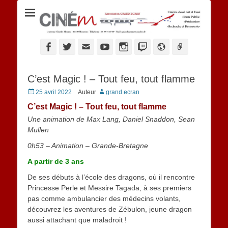
Ciné M
Facebook
Twitter
Adresse
YouTube
Instagram
Twitch
Website
Link
de
contact
C’est Magic ! – Tout feu, tout flamme
Posted
25 avril 2022
Auteur
grand.ecran
on
C’est Magic ! – Tout feu, tout flamme
Une animation de Max Lang, Daniel Snaddon, Sean
Mullen
0h53 – Animation – Grande-Bretagne
A partir de 3 ans
De ses débuts à l’école des dragons, où il rencontre
Princesse Perle et Messire Tagada, à ses premiers
pas comme ambulancier des médecins volants,
découvrez les aventures de Zébulon, jeune dragon
aussi attachant que maladroit !