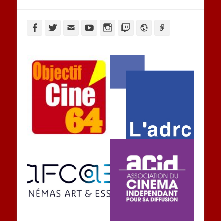
Facebook
Twitter
Adresse
YouTube
Instagram
Twitch
Website
Link
de
contact