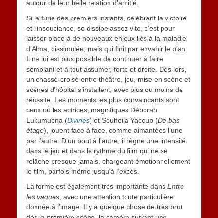
autour de leur belle relation d’amitié.
Si la furie des premiers instants, célébrant la victoire
et l’insouciance, se dissipe assez vite, c’est pour
laisser place à de nouveaux enjeux liés à la maladie
d’Alma, dissimulée, mais qui finit par envahir le plan.
Il ne lui est plus possible de continuer à faire
semblant et à tout assumer, forte et droite. Dès lors,
un chassé-croisé entre théâtre, jeu, mise en scène et
scènes d’hôpital s’installent, avec plus ou moins de
réussite. Les moments les plus convaincants sont
ceux où les actrices, magnifiques Déborah
Lukumuena (
Divines
) et Souheila Yacoub (
De bas
étage
), jouent face à face, comme aimantées l’une
par l’autre. D’un bout à l’autre, il règne une intensité
dans le jeu et dans le rythme du film qui ne se
relâche presque jamais, chargeant émotionnellement
le film, parfois même jusqu’à l’excès.
La forme est également très importante dans
Entre
les vagues
, avec une attention toute particulière
donnée à l’image. Il y a quelque chose de très brut
dès la première scène, la caméra suivant une