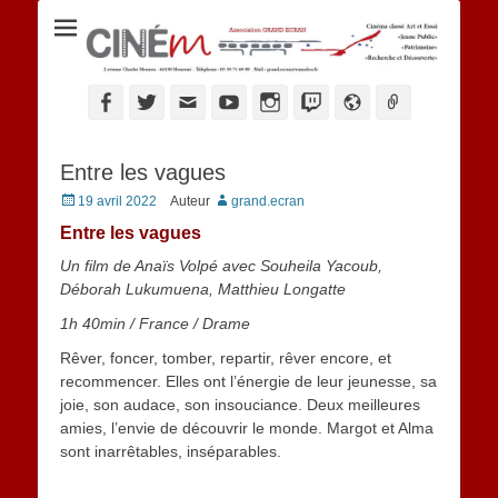
Ciné M
Facebook
Twitter
Adresse
YouTube
Instagram
Twitch
Website
Link
de
contact
Entre les vagues
Posted
19 avril 2022
Auteur
grand.ecran
on
Entre les vagues
Un film de Anaïs Volpé avec Souheila Yacoub,
Déborah Lukumuena, Matthieu Longatte
1h 40min
/
France
/ Drame
Rêver, foncer, tomber, repartir, rêver encore, et
recommencer. Elles ont l’énergie de leur jeunesse, sa
joie, son audace, son insouciance. Deux meilleures
amies, l’envie de découvrir le monde. Margot et Alma
sont inarrêtables, inséparables.