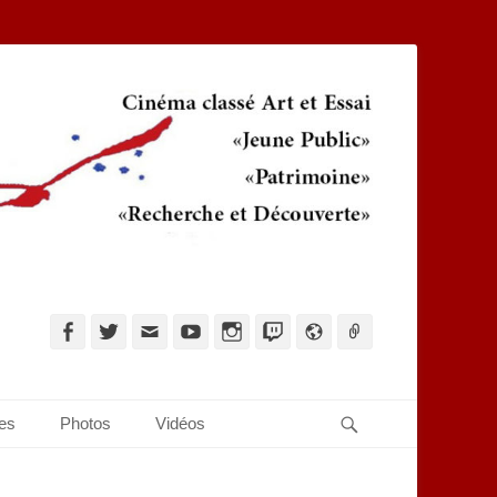
Facebook
Twitter
Adresse
YouTube
Instagram
Twitch
Website
Link
de
contact
Recherche
ues
Photos
Vidéos