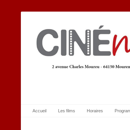
Ciné M
Aller
Menu principal
Accueil
Les films
Horaires
Progra
au
contenu